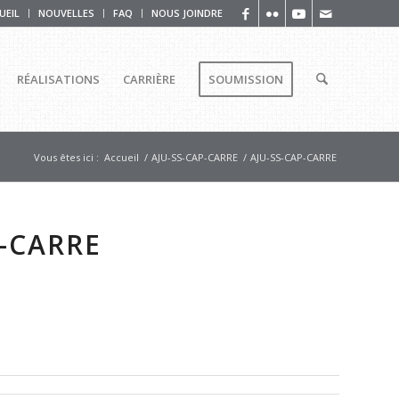
UEIL
NOUVELLES
FAQ
NOUS JOINDRE
RÉALISATIONS
CARRIÈRE
SOUMISSION
Vous êtes ici :
Accueil
/
AJU-SS-CAP-CARRE
/
AJU-SS-CAP-CARRE
P-CARRE