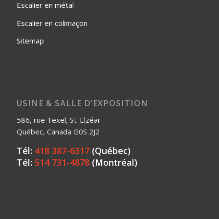
Escalier en métal
Escalier en colimaçon
Sitemap
USINE & SALLE D’EXPOSITION
586, rue Texel, St-Elzéar
Québec, Canada G0S 2J2
Tél:
418 387-6317
(Québec)
Tél:
514 731-4878
(Montréal)