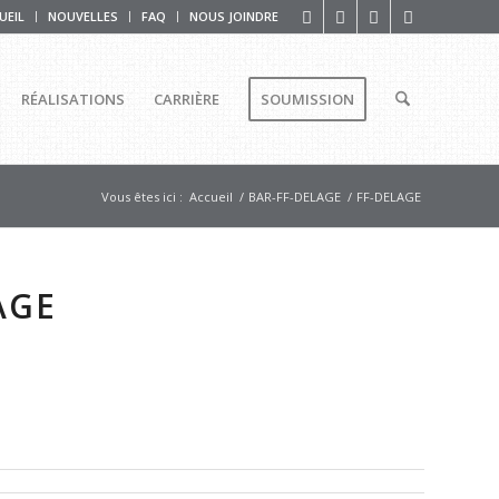
UEIL
NOUVELLES
FAQ
NOUS JOINDRE
RÉALISATIONS
CARRIÈRE
SOUMISSION
Vous êtes ici :
Accueil
/
BAR-FF-DELAGE
/
FF-DELAGE
AGE