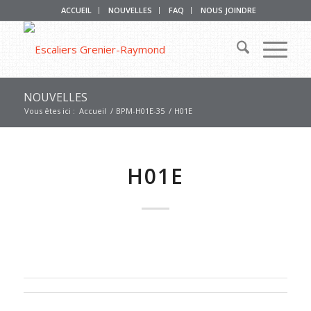
ACCUEIL
NOUVELLES
FAQ
NOUS JOINDRE
NOUVELLES
Vous êtes ici :
Accueil
/
BPM-H01E-35
/
H01E
H01E