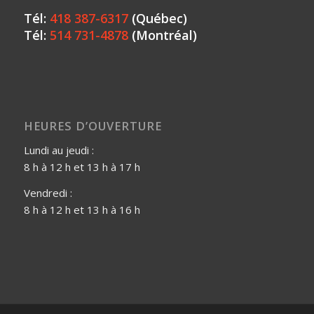
Tél:
418 387-6317
(Québec)
Tél:
514 731-4878
(Montréal)
HEURES D’OUVERTURE
Lundi au jeudi :
8 h à 12 h et 13 h à 17 h
Vendredi :
8 h à 12 h et 13 h à 16 h