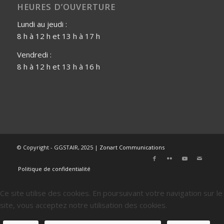
HEURES D’OUVERTURE
Lundi au jeudi :
8 h à 12 h et 13 h à 17 h
Vendredi :
8 h à 12 h et 13 h à 16 h
© Copyright - GGSTAIR, 2025 |
Zonart Communications
Politique de confidentialité
Ce site utilise des cookies. En poursuivant votre navigation sur le
site, vous acceptez notre utilisation des cookies.