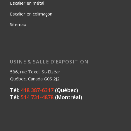
Escalier en métal
Escalier en colimaçon
Sitemap
USINE & SALLE D’EXPOSITION
586, rue Texel, St-Elzéar
Québec, Canada G0S 2J2
Tél:
418 387-6317
(Québec)
Tél:
514 731-4878
(Montréal)