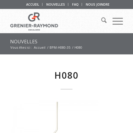
ACCUEIL
NOUVELLES
FAQ
NOUS JOINDRE
NOUVELLES
Vous êtes ici :
Accueil
/
BPM-H080-35
/
H080
H080