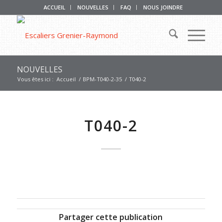
ACCUEIL
NOUVELLES
FAQ
NOUS JOINDRE
NOUVELLES
Vous êtes ici :
Accueil
/
BPM-T040-2-35
/
T040-2
T040-2
Partager cette publication