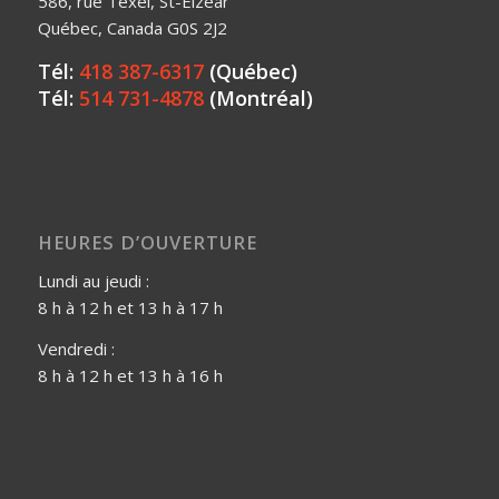
586, rue Texel, St-Elzéar
Québec, Canada G0S 2J2
Tél:
418 387-6317
(Québec)
Tél:
514 731-4878
(Montréal)
HEURES D’OUVERTURE
Lundi au jeudi :
8 h à 12 h et 13 h à 17 h
Vendredi :
8 h à 12 h et 13 h à 16 h