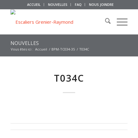
ACCUEIL
NOUVELLES
FAQ
NOUS JOINDRE
NOUVELLES
Vous êtes ici :
Accueil
/
BPM-TC034-35
/
T034C
T034C