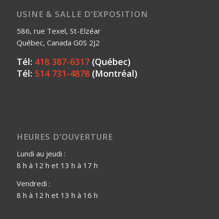
USINE & SALLE D’EXPOSITION
586, rue Texel, St-Elzéar
Québec, Canada G0S 2J2
Tél:
418 387-6317
(Québec)
Tél:
514 731-4878
(Montréal)
HEURES D’OUVERTURE
Lundi au jeudi :
8 h à 12 h et 13 h à 17 h
Vendredi :
8 h à 12 h et 13 h à 16 h