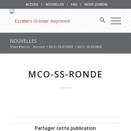
ACCUEIL
NOUVELLES
FAQ
NOUS JOINDRE
NOUVELLES
Vous êtes ici :
Accueil
/
MCO-SS-RONDE
/
MCO-SS-RONDE
MCO-SS-RONDE
Partager cette publication