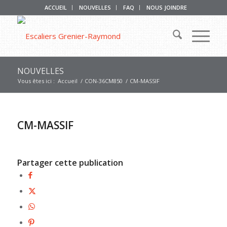
ACCUEIL
NOUVELLES
FAQ
NOUS JOINDRE
NOUVELLES
Vous êtes ici :
Accueil
/
CON-36CM850
/
CM-MASSIF
CM-MASSIF
Partager cette publication