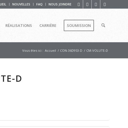
UEIL
NOUVELLES
FAQ
NOUS JOINDRE
RÉALISATIONS
CARRIÈRE
SOUMISSION
Vous êtes ici :
Accueil
/
CON-36D953-D
/
CM-VOLUTE-D
TE-D