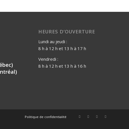
HEURES D’OUVERTURE
Lundi au jeudi :
8 h à 12 h et 13 h à 17 h
Vendredi :
ébec)
8 h à 12 h et 13 h à 16 h
ntréal)
Politique de confidentialité