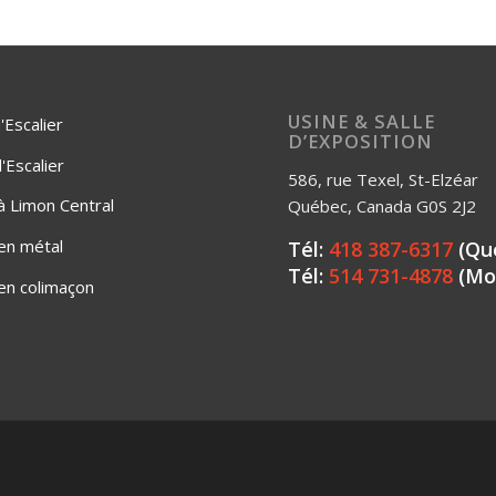
USINE & SALLE
'Escalier
D’EXPOSITION
Escalier
586, rue Texel, St-Elzéar
 à Limon Central
Québec, Canada G0S 2J2
 en métal
Tél:
418 387-6317
(Qu
Tél:
514 731-4878
(Mo
 en colimaçon