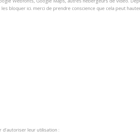
oogle Webfonts, Google Maps, autres hébergeurs de vidéo. Depui
 bloquer ici. merci de prendre conscience que cela peut hauteme
’autoriser leur utilisation :