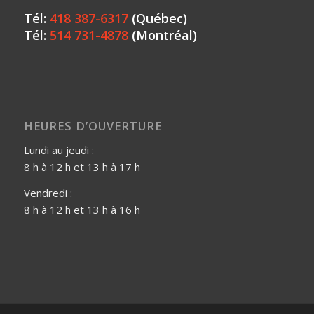
Tél:
418 387-6317
(Québec)
Tél:
514 731-4878
(Montréal)
HEURES D’OUVERTURE
Lundi au jeudi :
8 h à 12 h et 13 h à 17 h
Vendredi :
8 h à 12 h et 13 h à 16 h