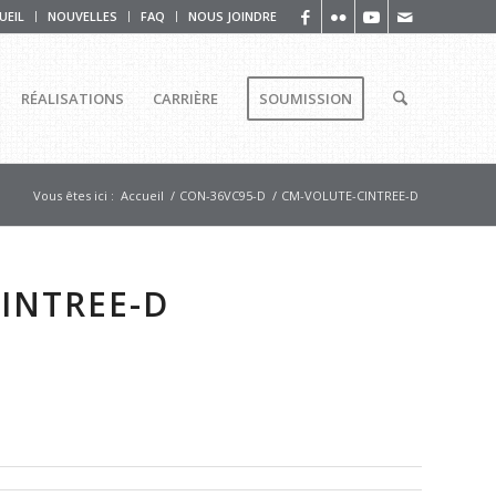
UEIL
NOUVELLES
FAQ
NOUS JOINDRE
RÉALISATIONS
CARRIÈRE
SOUMISSION
Vous êtes ici :
Accueil
/
CON-36VC95-D
/
CM-VOLUTE-CINTREE-D
INTREE-D