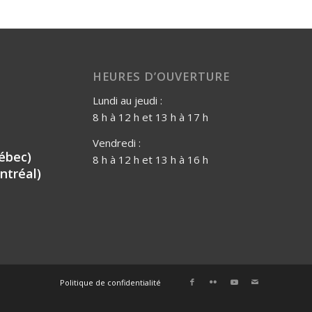
HEURES D’OUVERTURE
Lundi au jeudi :
8 h à 12 h et 13 h à 17 h
Vendredi :
ébec)
8 h à 12 h et 13 h à 16 h
ntréal)
Politique de confidentialité