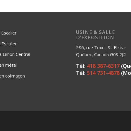
USINE & SALLE
'Escalier
D’EXPOSITION
Escalier
586, rue Texel, St-Elzéar
 à Limon Central
Québec, Canada G0S 2J2
 en métal
Tél:
418 387-6317
(Qu
Tél:
514 731-4878
(Mo
 en colimaçon