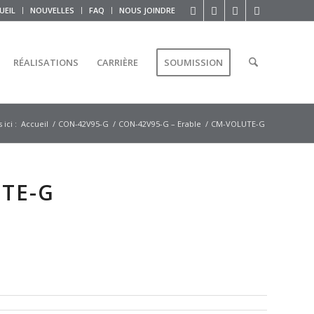
UEIL
NOUVELLES
FAQ
NOUS JOINDRE
RÉALISATIONS
CARRIÈRE
SOUMISSION
ici :
Accueil
/
CON-42V95-G
/
CON-42V95-G – Erable
/
CM-VOLUTE-G
TE-G