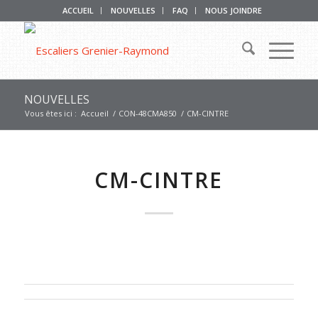
ACCUEIL
NOUVELLES
FAQ
NOUS JOINDRE
NOUVELLES
Vous êtes ici :
Accueil
/
CON-48CMA850
/
CM-CINTRE
CM-CINTRE