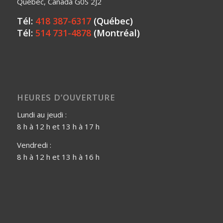
Québec, Canada G0S 2J2
Tél:
418 387-6317
(Québec)
Tél:
514 731-4878
(Montréal)
HEURES D’OUVERTURE
Lundi au jeudi :
8 h à 12 h et 13 h à 17 h
Vendredi :
8 h à 12 h et 13 h à 16 h