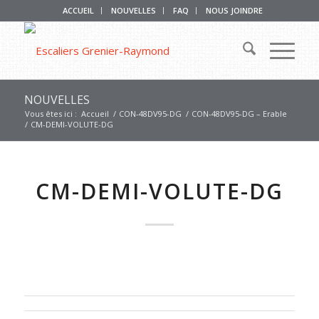
ACCUEIL
NOUVELLES
FAQ
NOUS JOINDRE
NOUVELLES
Vous êtes ici :
Accueil
/
CON-48DV95-DG
/
CON-48DV95-DG – Erable
/
CM-DEMI-VOLUTE-DG
CM-DEMI-VOLUTE-DG