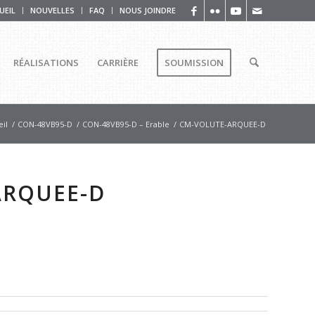
UEIL
NOUVELLES
FAQ
NOUS JOINDRE
RÉALISATIONS
CARRIÈRE
SOUMISSION
il
/
CON-48VB95-D
/
CON-48VB95-D – Erable
/
CM-VOLUTE-ARQUEE-D
ARQUEE-D