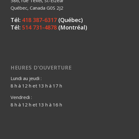
586, rue Texel, St-Elzéar
Québec, Canada G0S 2J2
Tél:
418 387-6317
(Québec)
Tél:
514 731-4878
(Montréal)
HEURES D’OUVERTURE
Lundi au jeudi :
8 h à 12 h et 13 h à 17 h
Vendredi :
8 h à 12 h et 13 h à 16 h