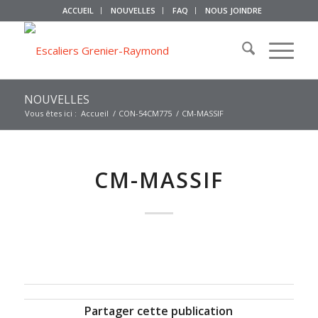
ACCUEIL
NOUVELLES
FAQ
NOUS JOINDRE
NOUVELLES
Vous êtes ici :
Accueil
/
CON-54CM775
/
CM-MASSIF
CM-MASSIF
Partager cette publication