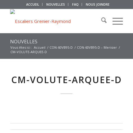
ACCUEIL
NOUVELLES
FAQ
NOUS JOINDRE
NOUVELLES
Vous êtes ici :
Accueil
/
CON-60VB95-D
/
CON-60VB95-D – Merisier
/
CM-VOLUTE-ARQUEE-D
CM-VOLUTE-ARQUEE-D