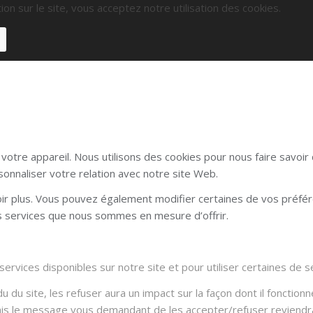
ion sur le site, vous acceptez notre utilisation des cookies.
otre appareil. Nous utilisons des cookies pour nous faire savoi
sonnaliser votre relation avec notre site Web.
voir plus. Vous pouvez également modifier certaines de vos préfé
es services que nous sommes en mesure d’offrir.
rvices disponibles sur notre site et pour utiliser certaines de se
du site, les refuser aura un impact sur la façon dont il fonctionn
Mais le message vous demandant de les accepter/refuser reviendra 