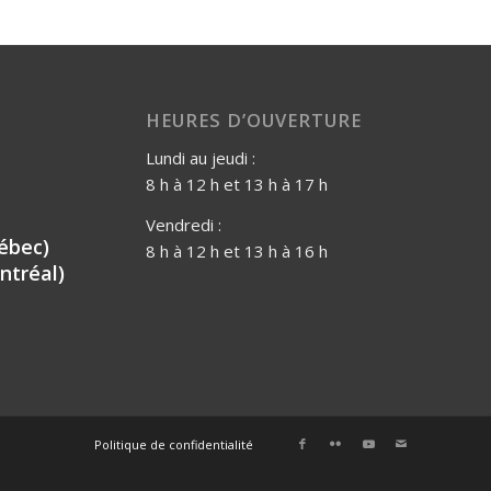
HEURES D’OUVERTURE
Lundi au jeudi :
8 h à 12 h et 13 h à 17 h
Vendredi :
ébec)
8 h à 12 h et 13 h à 16 h
ntréal)
Politique de confidentialité