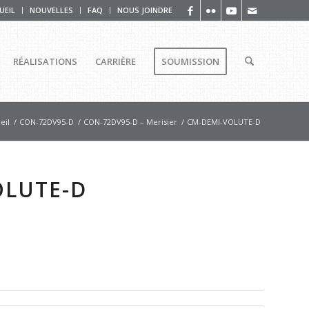
UEIL
NOUVELLES
FAQ
NOUS JOINDRE
RÉALISATIONS
CARRIÈRE
SOUMISSION
eil
/
CON-72DV95-D
/
CON-72DV95-D – Merisier
/
CM-DEMI-VOLUTE-D
OLUTE-D