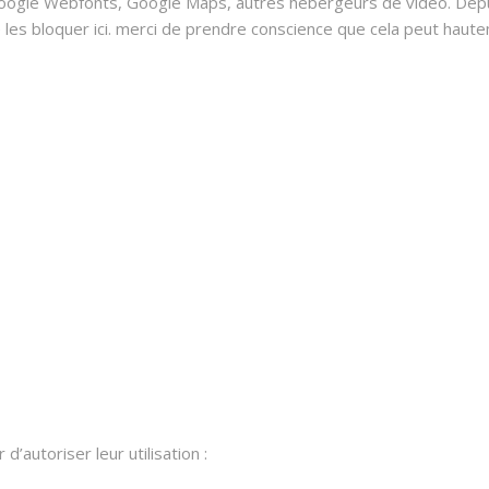
oogle Webfonts, Google Maps, autres hébergeurs de vidéo. Depui
 bloquer ici. merci de prendre conscience que cela peut hauteme
’autoriser leur utilisation :