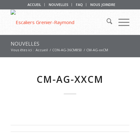
ACCUEIL
NOUVELLES
FAQ
NOUS JOINDRE
NOUVELLES
Vous êtes ici :
Accueil
/
CON-AG-36CM850
/
CM-AG-xxCM
CM-AG-XXCM