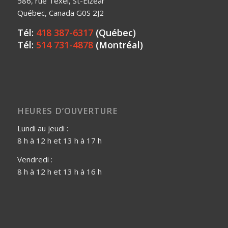
586, rue Texel, St-Elzéar
Québec, Canada G0S 2J2
Tél:
418 387-6317
(Québec)
Tél:
514 731-4878
(Montréal)
HEURES D’OUVERTURE
Lundi au jeudi :
8 h à 12 h et 13 h à 17 h
Vendredi :
8 h à 12 h et 13 h à 16 h