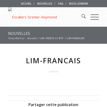
ACCUEIL
NOUVELLES
FAQ
NOUS JOINDRE
NOUVELLES
Vous êtes ici :
Accueil
/
LIM-100B13-LF-B1F
/
LIM-FRANCAIS
LIM-FRANCAIS
Partager cette publication