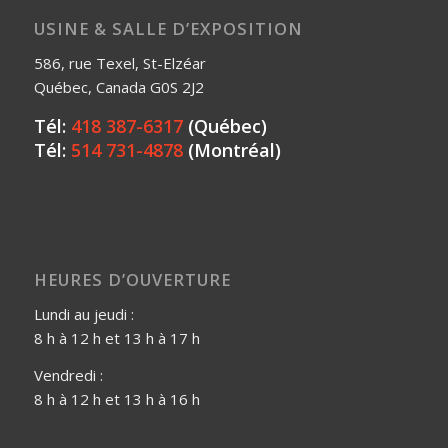
USINE & SALLE D’EXPOSITION
586, rue Texel, St-Elzéar
Québec, Canada G0S 2J2
Tél:
418 387-6317
(Québec)
Tél:
514 731-4878
(Montréal)
HEURES D’OUVERTURE
Lundi au jeudi :
8 h à 12 h et 13 h à 17 h
Vendredi :
8 h à 12 h et 13 h à 16 h