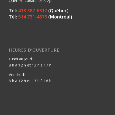
Québec, Canada G0S 2J2
Tél:
418 387-6317
(Québec)
Tél:
514 731-4878
(Montréal)
HEURES D’OUVERTURE
Lundi au jeudi :
8 h à 12 h et 13 h à 17 h
Vendredi :
8 h à 12 h et 13 h à 16 h