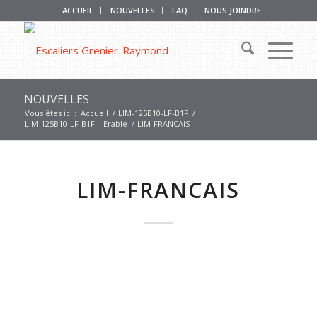
ACCUEIL
NOUVELLES
FAQ
NOUS JOINDRE
NOUVELLES
Vous êtes ici :
Accueil
/
LIM-125B10-LF-B1F
/
LIM-125B10-LF-B1F – Erable
/
LIM-FRANCAIS
LIM-FRANCAIS