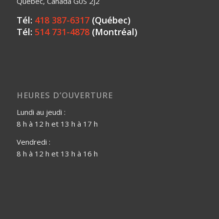
Québec, Canada G0S 2J2
Tél:
418 387-6317
(Québec)
Tél:
514 731-4878
(Montréal)
HEURES D’OUVERTURE
Lundi au jeudi :
8 h à 12 h et 13 h à 17 h
Vendredi :
8 h à 12 h et 13 h à 16 h