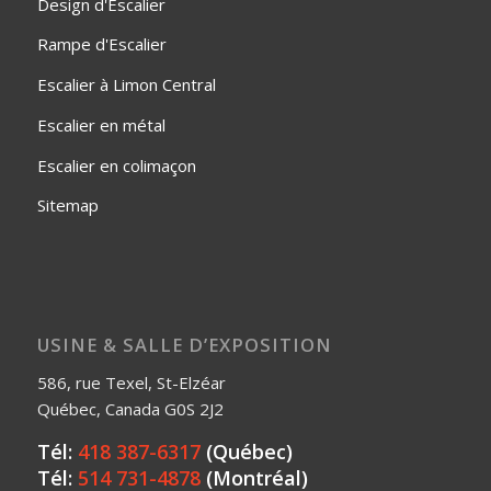
Design d'Escalier
Rampe d'Escalier
Escalier à Limon Central
Escalier en métal
Escalier en colimaçon
Sitemap
USINE & SALLE D’EXPOSITION
586, rue Texel, St-Elzéar
Québec, Canada G0S 2J2
Tél:
418 387-6317
(Québec)
Tél:
514 731-4878
(Montréal)