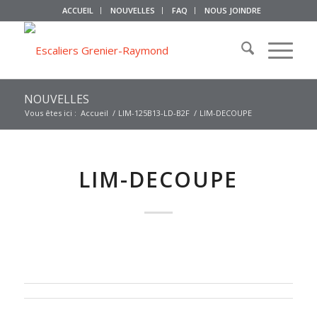
ACCUEIL
NOUVELLES
FAQ
NOUS JOINDRE
NOUVELLES
Vous êtes ici :
Accueil
/
LIM-125B13-LD-B2F
/
LIM-DECOUPE
LIM-DECOUPE