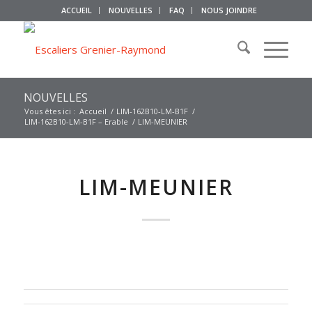
ACCUEIL
NOUVELLES
FAQ
NOUS JOINDRE
NOUVELLES
Vous êtes ici :
Accueil
/
LIM-162B10-LM-B1F
/
LIM-162B10-LM-B1F – Erable
/
LIM-MEUNIER
LIM-MEUNIER