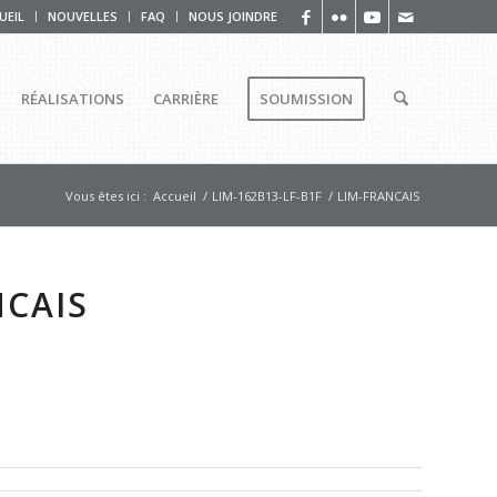
UEIL
NOUVELLES
FAQ
NOUS JOINDRE
RÉALISATIONS
CARRIÈRE
SOUMISSION
Vous êtes ici :
Accueil
/
LIM-162B13-LF-B1F
/
LIM-FRANCAIS
NCAIS