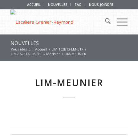
ACCUEIL
NOUVELLES
FAQ
NOUS JOINDRE
NOUVELLES
Vous êtes ici :
Accueil
/
LIM-162B13-LM-B1F
/
LIM-162B13-LM-B1F – Merisier
/
LIM-MEUNIER
LIM-MEUNIER