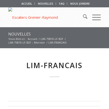
ACCUEIL
NOUVELLES
FAQ
NOUS JOINDRE
NOUVELLES
Vous êtes ici :
Accueil
/
LIM-75B10-LF-B2F
/
LIM-75B10-LF-B2F – Merisier
/
LIM-FRANCAIS
LIM-FRANCAIS