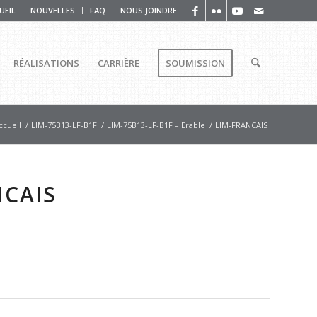
UEIL
NOUVELLES
FAQ
NOUS JOINDRE
RÉALISATIONS
CARRIÈRE
SOUMISSION
ccueil
/
LIM-75B13-LF-B1F
/
LIM-75B13-LF-B1F – Erable
/
LIM-FRANCAIS
NCAIS