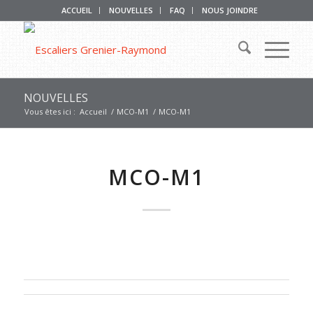
ACCUEIL
NOUVELLES
FAQ
NOUS JOINDRE
NOUVELLES
Vous êtes ici :
Accueil
/
MCO-M1
/
MCO-M1
MCO-M1