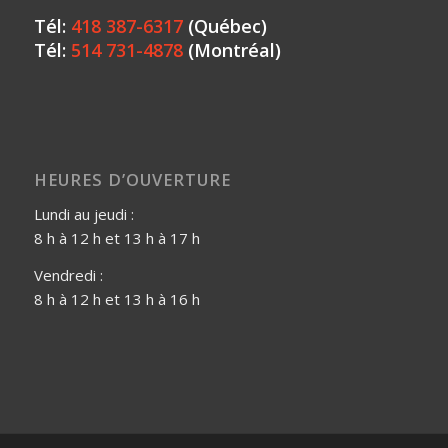
Tél:
418 387-6317
(Québec)
Tél:
514 731-4878
(Montréal)
HEURES D’OUVERTURE
Lundi au jeudi :
8 h à 12 h et 13 h à 17 h
Vendredi :
8 h à 12 h et 13 h à 16 h