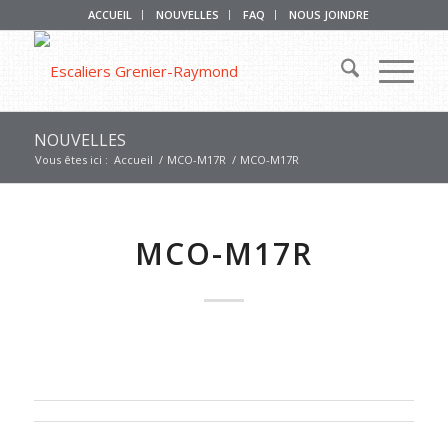
ACCUEIL
NOUVELLES
FAQ
NOUS JOINDRE
NOUVELLES
Vous êtes ici :
Accueil
/
MCO-M17R
/
MCO-M17R
MCO-M17R