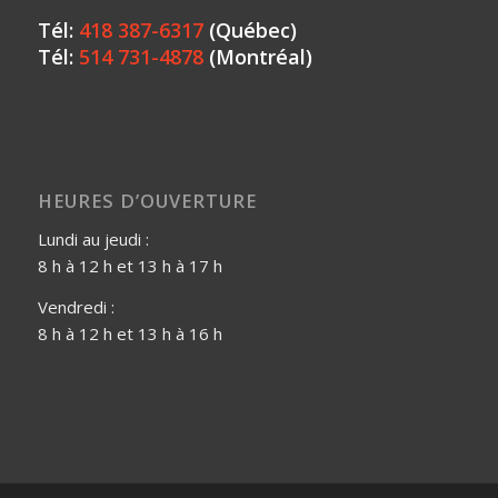
Tél:
418 387-6317
(Québec)
Tél:
514 731-4878
(Montréal)
HEURES D’OUVERTURE
Lundi au jeudi :
8 h à 12 h et 13 h à 17 h
Vendredi :
8 h à 12 h et 13 h à 16 h