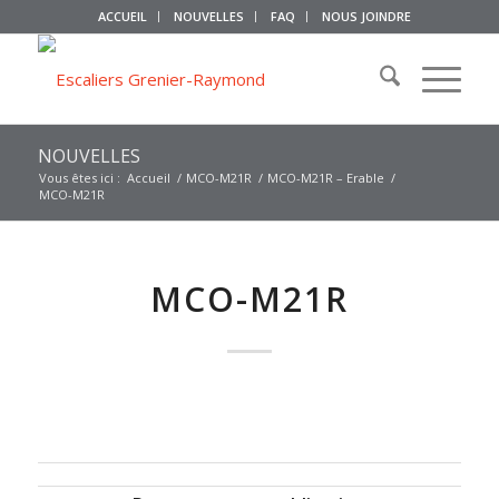
ACCUEIL
NOUVELLES
FAQ
NOUS JOINDRE
NOUVELLES
Vous êtes ici :
Accueil
/
MCO-M21R
/
MCO-M21R – Erable
/
MCO-M21R
MCO-M21R