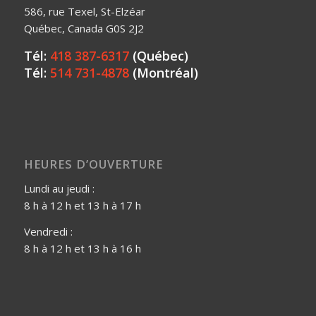
586, rue Texel, St-Elzéar
Québec, Canada G0S 2J2
Tél:
418 387-6317
(Québec)
Tél:
514 731-4878
(Montréal)
HEURES D’OUVERTURE
Lundi au jeudi :
8 h à 12 h et 13 h à 17 h
Vendredi :
8 h à 12 h et 13 h à 16 h