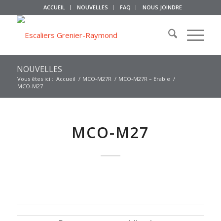
ACCUEIL
NOUVELLES
FAQ
NOUS JOINDRE
NOUVELLES
Vous êtes ici :
Accueil
/
MCO-M27R
/
MCO-M27R – Erable
/
MCO-M27
MCO-M27