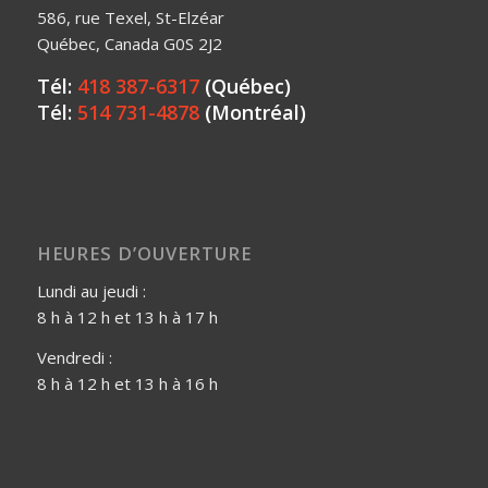
586, rue Texel, St-Elzéar
Québec, Canada G0S 2J2
Tél:
418 387-6317
(Québec)
Tél:
514 731-4878
(Montréal)
HEURES D’OUVERTURE
Lundi au jeudi :
8 h à 12 h et 13 h à 17 h
Vendredi :
8 h à 12 h et 13 h à 16 h