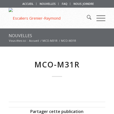
ACCUEIL
NOUVELLES
FAQ
NOUS JOINDRE
NOUVELLES
Vous êtes ici :
Accueil
/
MCO-M31R
/
MCO-M31R
MCO-M31R
Partager cette publication