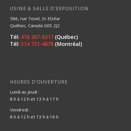
USINE & SALLE D’EXPOSITION
586, rue Texel, St-Elzéar
Québec, Canada G0S 2J2
Tél:
418 387-6317
(Québec)
Tél:
514 731-4878
(Montréal)
HEURES D’OUVERTURE
Lundi au jeudi :
8 h à 12 h et 13 h à 17 h
Vendredi :
8 h à 12 h et 13 h à 16 h