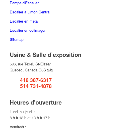
Rampe d'Escalier
Escalier à Limon Central
Escalier en métal
Escalier en colimaçon
Sitemap
Usine & Salle d’exposition
586, rue Texel, St-Elzéar
Québec, Canada G0S 2J2
Tél:
418 387-6317
(Québec)
Tél:
514 731-4878
(Montréal)
Heures d’ouverture
Lundi au jeudi :
8 h à 12 h et 13 h à 17 h
Vendredi :