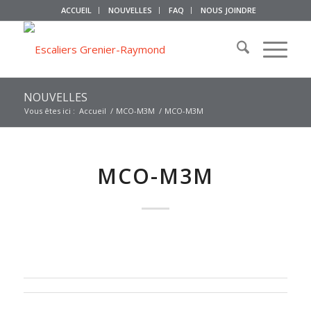
ACCUEIL
NOUVELLES
FAQ
NOUS JOINDRE
NOUVELLES
Vous êtes ici :
Accueil
/
MCO-M3M
/
MCO-M3M
MCO-M3M