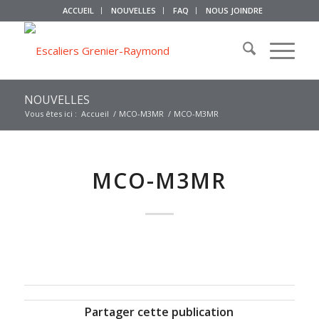
ACCUEIL
NOUVELLES
FAQ
NOUS JOINDRE
NOUVELLES
Vous êtes ici :
Accueil
/
MCO-M3MR
/
MCO-M3MR
MCO-M3MR
Partager cette publication