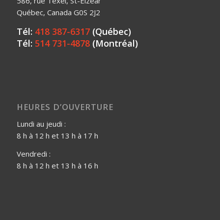
586, rue Texel, St-Elzéar
Québec, Canada G0S 2J2
Tél:
418 387-6317
(Québec)
Tél:
514 731-4878
(Montréal)
HEURES D’OUVERTURE
Lundi au jeudi :
8 h à 12 h et 13 h à 17 h
Vendredi :
8 h à 12 h et 13 h à 16 h