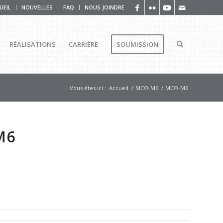
UEIL
NOUVELLES
FAQ
NOUS JOINDRE
RÉALISATIONS
CARRIÈRE
SOUMISSION
Vous êtes ici :
Accueil
/
MCO-M6
/
MCO-M6
M6