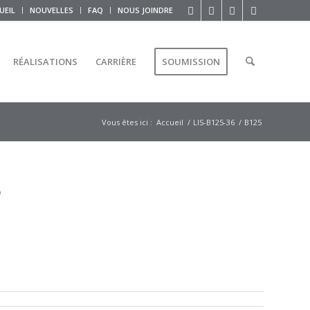
UEIL
NOUVELLES
FAQ
NOUS JOINDRE
RÉALISATIONS
CARRIÈRE
SOUMISSION
Vous êtes ici :
Accueil
/
LIS-B125-36
/
B125
5