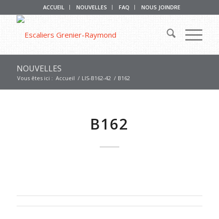
ACCUEIL
NOUVELLES
FAQ
NOUS JOINDRE
NOUVELLES
Vous êtes ici :
Accueil
/
LIS-B162-42
/
B162
B162