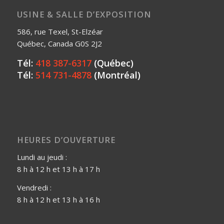
USINE & SALLE D’EXPOSITION
586, rue Texel, St-Elzéar
Québec, Canada G0S 2J2
Tél:
418 387-6317
(Québec)
Tél:
514 731-4878
(Montréal)
HEURES D’OUVERTURE
Lundi au jeudi :
8 h à 12 h et 13 h à 17 h
Vendredi :
8 h à 12 h et 13 h à 16 h