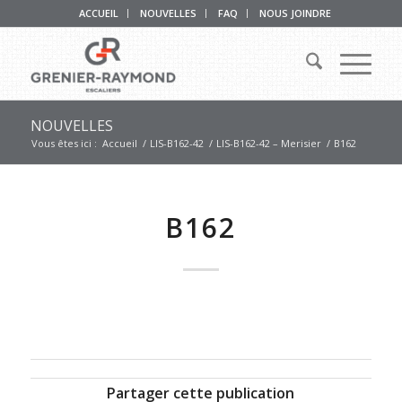
ACCUEIL
NOUVELLES
FAQ
NOUS JOINDRE
NOUVELLES
Vous êtes ici :
Accueil
/
LIS-B162-42
/
LIS-B162-42 – Merisier
/
B162
B162
Partager cette publication