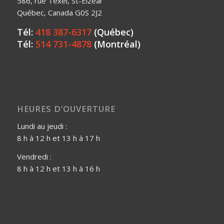
586, rue Texel, St-Elzéar
Québec, Canada G0S 2J2
Tél:
418 387-6317
(Québec)
Tél:
514 731-4878
(Montréal)
HEURES D’OUVERTURE
Lundi au jeudi :
8 h à 12 h et 13 h à 17 h
Vendredi :
8 h à 12 h et 13 h à 16 h