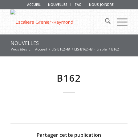
ACCUEIL
NOUVELLES
FAQ
NOUS JOINDRE
NOUVELLES
Vous êtes ici :
Accueil
/
LIS-B162-48
/
LIS-B162-48 – Erable
/
B162
B162
Partager cette publication