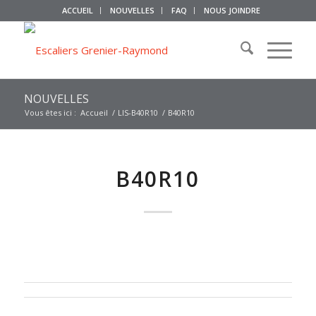
ACCUEIL
NOUVELLES
FAQ
NOUS JOINDRE
NOUVELLES
Vous êtes ici :
Accueil
/
LIS-B40R10
/
B40R10
B40R10