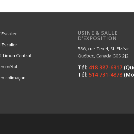
USINE & SALLE
'Escalier
D’EXPOSITION
Escalier
586, rue Texel, St-Elzéar
 à Limon Central
Québec, Canada G0S 2J2
 en métal
Tél:
418 387-6317
(Qu
Tél:
514 731-4878
(Mo
 en colimaçon