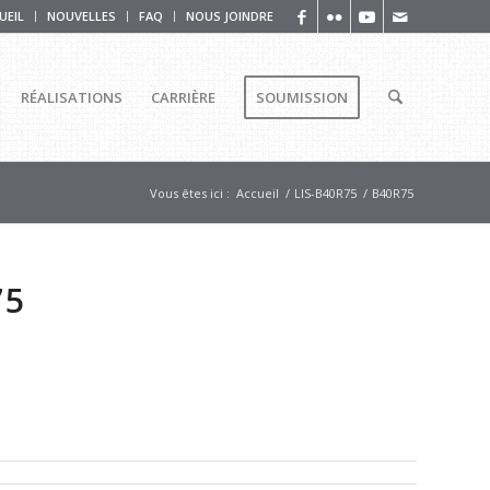
UEIL
NOUVELLES
FAQ
NOUS JOINDRE
RÉALISATIONS
CARRIÈRE
SOUMISSION
Vous êtes ici :
Accueil
/
LIS-B40R75
/
B40R75
75