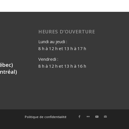
HEURES D’OUVERTURE
Lundi au jeudi :
8 h à 12 h et 13 h à 17 h
Vendredi :
ébec)
8 h à 12 h et 13 h à 16 h
ntréal)
Politique de confidentialité