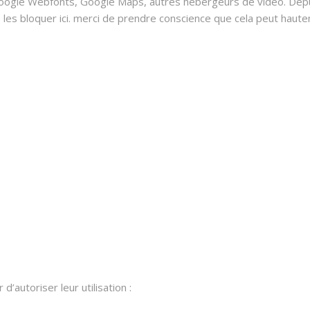
oogle Webfonts, Google Maps, autres hébergeurs de vidéo. Depui
 bloquer ici. merci de prendre conscience que cela peut hauteme
’autoriser leur utilisation :