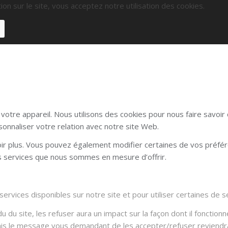
ion sur le site, vous acceptez notre utilisation des cookies.
otre appareil. Nous utilisons des cookies pour nous faire savoi
sonnaliser votre relation avec notre site Web.
voir plus. Vous pouvez également modifier certaines de vos préfé
es services que nous sommes en mesure d’offrir.
rvices disponibles sur notre site et pour utiliser certaines de se
du site, les refuser aura un impact sur la façon dont il fonctionn
Mais le message vous demandant de les accepter/refuser reviendra 