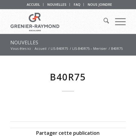
ACCUEIL
NOUVELLES
FAQ
NOUS JOINDRE
NOUVELLES
Vous êtes ici :
Accueil
/
LIS-B40R75
/
LIS-B40R75 – Merisier
/
B40R75
B40R75
Partager cette publication