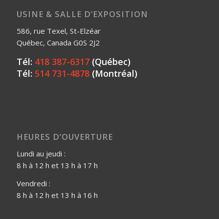
USINE & SALLE D’EXPOSITION
586, rue Texel, St-Elzéar
Québec, Canada G0S 2J2
Tél:
418 387-6317
(Québec)
Tél:
514 731-4878
(Montréal)
HEURES D’OUVERTURE
Lundi au jeudi :
8 h à 12 h et 13 h à 17 h
Vendredi :
8 h à 12 h et 13 h à 16 h