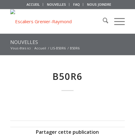
ACCUEIL
NOUVELLES
FAQ
NOUS JOINDRE
NOUVELLES
Vous êtes ici :
Accueil
/
LIS-B50R6
/
B50R6
B50R6
Partager cette publication