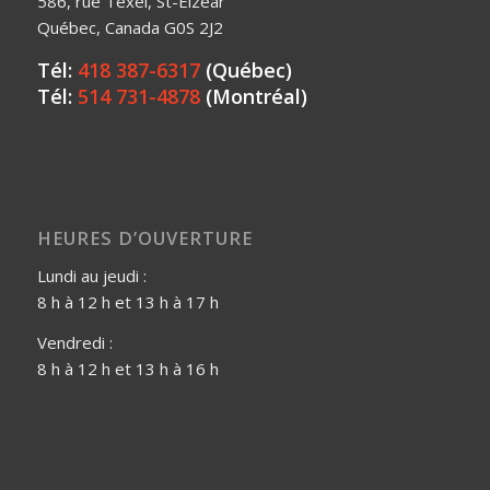
586, rue Texel, St-Elzéar
Québec, Canada G0S 2J2
Tél:
418 387-6317
(Québec)
Tél:
514 731-4878
(Montréal)
HEURES D’OUVERTURE
Lundi au jeudi :
8 h à 12 h et 13 h à 17 h
Vendredi :
8 h à 12 h et 13 h à 16 h