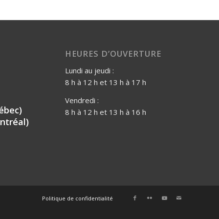
HEURES D’OUVERTURE
Lundi au jeudi :
8 h à 12 h et 13 h à 17 h
Vendredi :
ébec)
8 h à 12 h et 13 h à 16 h
ntréal)
Politique de confidentialité