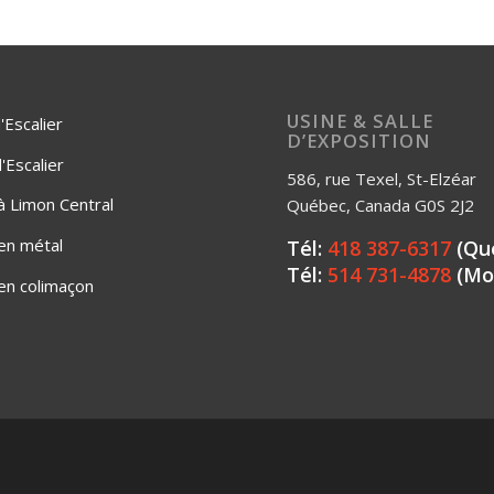
USINE & SALLE
'Escalier
D’EXPOSITION
Escalier
586, rue Texel, St-Elzéar
 à Limon Central
Québec, Canada G0S 2J2
 en métal
Tél:
418 387-6317
(Qu
Tél:
514 731-4878
(Mo
 en colimaçon