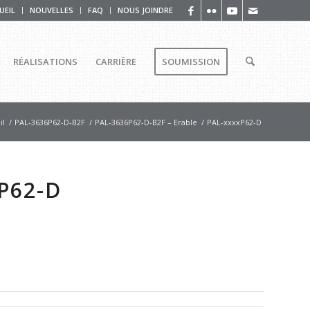
UEIL
NOUVELLES
FAQ
NOUS JOINDRE
RÉALISATIONS
CARRIÈRE
SOUMISSION
il
/
PAL-3636P62-D-B2F
/
PAL-3636P62-D-B2F – Erable
/
PAL-xxxxP62-D
P62-D